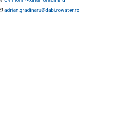
CV Florin-Adrian Grădinaru
adrian.gradinaru@dabi.rowater.ro