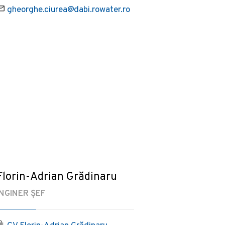
gheorghe.ciurea@dabi.rowater.ro
Florin-Adrian Grădinaru
INGINER ȘEF