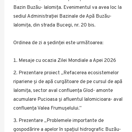
Bazin Buzău- Ialomița. Evenimentul va avea loc la
sediul Administrației Bazinale de Apă Buzău-
Ialomița, din strada Bucegi, nr. 20 bis.
Ordinea de zi a ședinței este următoarea:
Mesaje cu ocazia Zilei Mondiale a Apei 2026
Prezentare proiect „Refacerea ecosistemelor
ripariene și de apă curgătoare de pe cursul de apă
Ialomița, sector aval confluența Glod- amonte
acumulare Pucioasa și afluentul Ialomicioara- aval
confluența Valea Frumușelului.”
Prezentare „Problemele importante de
gospodărire a apelor în spațiul hidrografic Buzău-