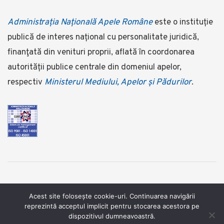
Administrația Națională Apele Române
este o instituție
publică de interes național cu personalitate juridică,
finanţată din venituri proprii, aflată în coordonarea
autorității publice centrale din domeniul apelor,
respectiv
Ministerul Mediului, Apelor și Pădurilor
.
©2025 Administrația Națională Apele Române ©foto:
Acest site folosește cookie-uri. Continuarea navigării
reprezintă acceptul implicit pentru stocarea acestora pe
www.dragosasaftei.ro
dispozitivul dumneavoastră.
Termeni şi condiţii
/
Confidentialitate
/
Cookies