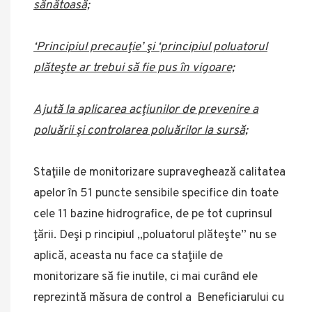
sănătoasă;
‘Principiul precauţie’ şi ‘principiul poluatorul
plăteşte ar trebui să fie pus în vigoare;
Ajută la aplicarea acţiunilor de prevenire a
poluării şi controlarea poluărilor la sursă;
Staţiile de monitorizare supraveghează calitatea
apelor în 51 puncte sensibile specifice din toate
cele 11 bazine hidrografice, de pe tot cuprinsul
ţării. Deşi p rincipiul „poluatorul plăteşte” nu se
aplică, aceasta nu face ca staţiile de
monitorizare să fie inutile, ci mai curând ele
reprezintă măsura de control a Beneficiarului cu