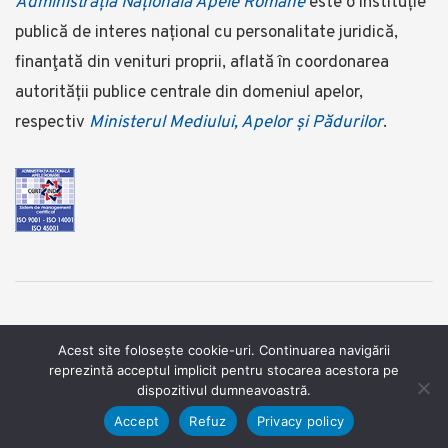
Administrația Națională Apele Române
este o instituție
publică de interes național cu personalitate juridică,
finanţată din venituri proprii, aflată în coordonarea
autorității publice centrale din domeniul apelor,
respectiv
Ministerul Mediului, Apelor și Pădurilor
.
©2025 Administrația Națională Apele Române ©foto:
Acest site folosește cookie-uri. Continuarea navigării
reprezintă acceptul implicit pentru stocarea acestora pe
www.dragosasaftei.ro
dispozitivul dumneavoastră.
Termeni şi condiţii
/
Confidentialitate
/
Cookies
Accept
Refuz
Privacy policy