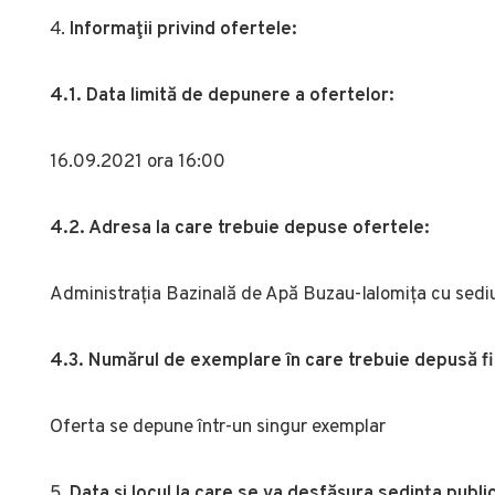
Informaţii privind ofertele:
4.1. Data limită de depunere a ofertelor:
16.09.2021 ora 16:00
4.2. Adresa la care trebuie depuse ofertele:
Administrația Bazinală de Apă Buzau-Ialomița cu sediul 
4.3. Numărul de exemplare în care trebuie depusă f
Oferta se depune într-un singur exemplar
Data şi locul la care se va desfăşura sedinţa publ