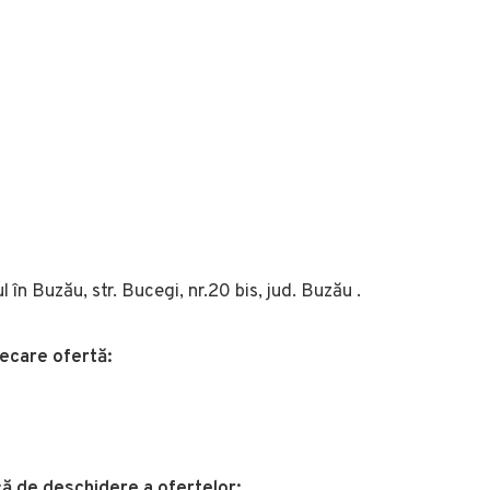
în Buzău, str. Bucegi, nr.20 bis, jud. Buzău .
iecare ofertă:
ică de deschidere a ofertelor: