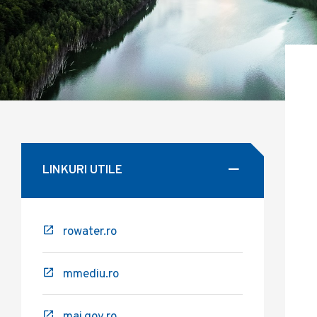
LINKURI UTILE
rowater.ro
mmediu.ro