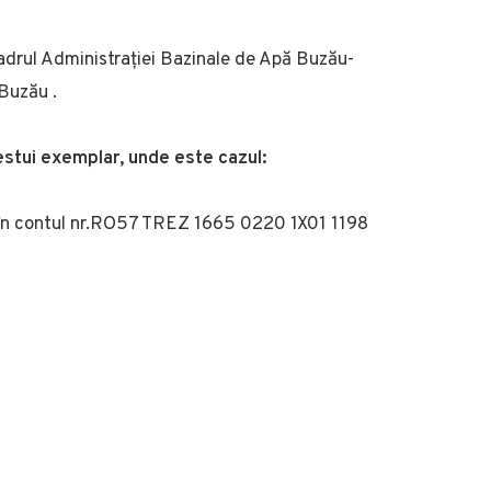
drul Administrației Bazinale de Apă Buzău-
 Buzău .
cestui exemplar, unde este cazul:
ar în contul nr.RO57 TREZ 1665 0220 1X01 1198