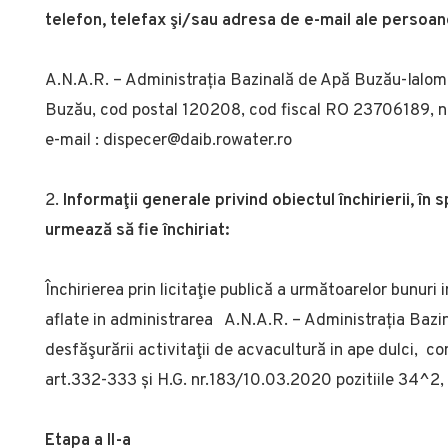
telefon, telefax şi/sau adresa de e-mail ale persoan
A.N.A.R. – Administrația Bazinală de Apă Buzău-Ialomița
Buzău, cod postal 120208, cod fiscal RO 23706189, 
e-mail : dispecer@daib.rowater.ro
Informaţii generale privind obiectul închirierii, în 
urmează să fie închiriat:
Închirierea prin licitaţie publică a următoarelor bunuri
aflate in administrarea A.N.A.R. – Administrația Bazi
desfăşurării activitaţii de acvacultură in ape dulci, c
art.332-333 și H.G. nr.183/10.03.2020 pozitiile 34^2
Etapa a II-a