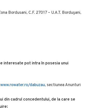
Zona Bordusani, C.F. 27017 – U.A.T. Borduşani,
e interesate pot intra în posesia unui
l
www.rowater.ro/dabuzau
, sectiunea Anunturi
i din cadrul concedentului, de la care se
uire: