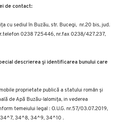
ei de contact:
 cu sediul în Buzău, str. Bucegi, nr.20 bis, jud.
nr.telefon 0238 725446, nr.fax 0238/427.237,
special descrierea şi identificarea bunului care
 imobile proprietate publică a statului român și
nală de Apă Buzău-Ialomița, in vederea
onform temeiului legal : O.U.G. nr.57/03.07.2019,
, 34^7, 34^8, 34^9, 34^10 .