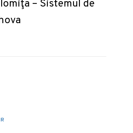
lomiţa – Sistemul de
ahova
IR