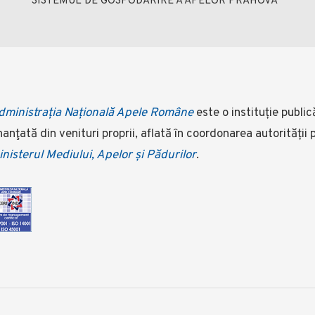
SISTEMUL DE GOSPODĂRIRE A APELOR PRAHOVA
dministrația Națională Apele Române
este o instituție public
nanţată din venituri proprii, aflată în coordonarea autorității
nisterul Mediului, Apelor și Pădurilor
.