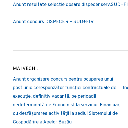
Anunt rezultate selectie dosare dispecer serv.SUD+F
Anunt concurs DISPECER – SUD+FIR
MAI VECHI:
Post
Anunț organizare concurs pentru ocuparea unui
navigation
post unic corespunzător funcției contractuale de
In
execuție, definitiv vacantă, pe perioadă
nedeterminată de Economist la serviciul Financiar,
cu desfăşurarea activităţii la sediul Sistemului de
Gospodărire a Apelor Buzău