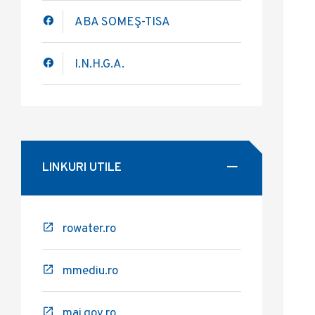
ABA SOMEŞ-TISA
I.N.H.G.A.
LINKURI UTILE
rowater.ro
mmediu.ro
mai.gov.ro