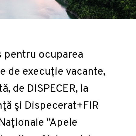
s pentru ocuparea
ce de execuție vacante,
ă, de DISPECER, la
enţă şi Dispecerat+FIR
 Naţionale ”Apele