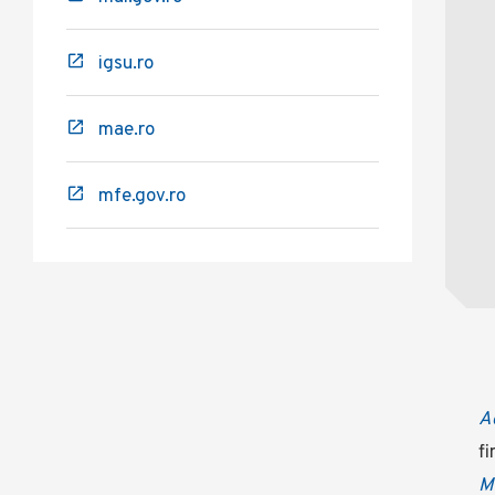
igsu.ro
mae.ro
mfe.gov.ro
A
fi
Mi