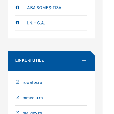
ABA SOMEŞ-TISA
I.N.H.G.A.
LINKURI UTILE
rowater.ro
mmediu.ro
mai.gov.ro