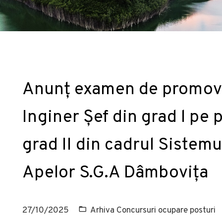
Anunț examen de promova
Inginer Șef din grad l pe 
grad II din cadrul Sistem
Apelor S.G.A Dâmbovița
27/10/2025
Arhiva Concursuri ocupare posturi