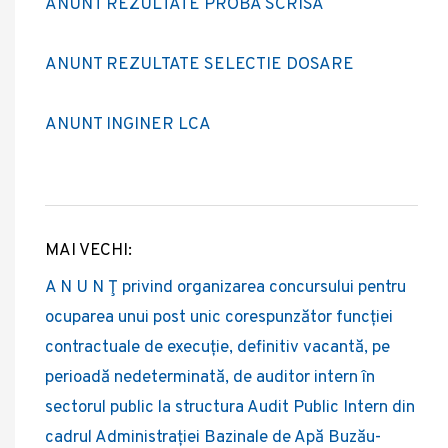
ANUNT REZULTATE PROBA SCRISA
ANUNT REZULTATE SELECTIE DOSARE
ANUNT INGINER LCA
MAI VECHI:
Post
A N U N Ţ privind organizarea concursului pentru
navigation
ocuparea unui post unic corespunzător funcției
contractuale de execuție, definitiv vacantă, pe
perioadă nedeterminată, de auditor intern în
sectorul public la structura Audit Public Intern din
cadrul Administrației Bazinale de Apă Buzău-