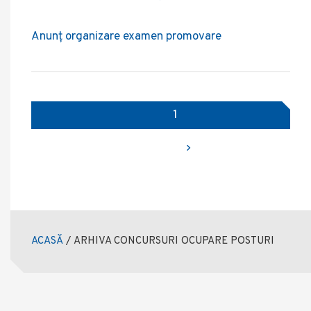
Anunț organizare examen promovare
Posts
Page
1
navigation
Next page
ACASĂ
/
ARHIVA CONCURSURI OCUPARE POSTURI