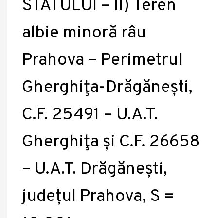
STATULUI – II) Teren
albie minoră râu
Prahova – Perimetrul
Gherghiţa-Drăgănești,
C.F. 25491 – U.A.T.
Gherghiţa și C.F. 26658
– U.A.T. Drăgănești,
județul Prahova, S =