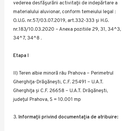
vederea desfăşurării activitaţii de indepărtare a
materialului aluvionar, conform temeiului legal :
O.U.G. nr.57/03.07.2019, art.332-333 și H.G.
nr.183/10.03.2020 – Anexa pozitiile 29, 31, 34^3,
34^7, 34^8 .
Etapa I
II) Teren albie minoră râu Prahova – Perimetrul
Gherghiţa-Drăgănești, C.F. 25491 – U.A.T.
Gherghiţa și C.F. 26658 – U.A.T. Drăgănești,
județul Prahova, S = 10.001 mp
Informaţii privind documentaţia de atribuire: