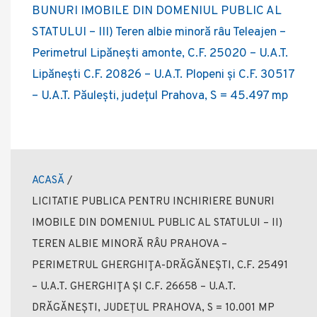
BUNURI IMOBILE DIN DOMENIUL PUBLIC AL
STATULUI – III) Teren albie minoră râu Teleajen –
Perimetrul Lipănești amonte, C.F. 25020 – U.A.T.
Lipănești C.F. 20826 – U.A.T. Plopeni și C.F. 30517
– U.A.T. Păulești, județul Prahova, S = 45.497 mp
ACASĂ
/
LICITATIE PUBLICA PENTRU INCHIRIERE BUNURI
IMOBILE DIN DOMENIUL PUBLIC AL STATULUI – II)
TEREN ALBIE MINORĂ RÂU PRAHOVA –
PERIMETRUL GHERGHIŢA-DRĂGĂNEȘTI, C.F. 25491
– U.A.T. GHERGHIŢA ȘI C.F. 26658 – U.A.T.
DRĂGĂNEȘTI, JUDEȚUL PRAHOVA, S = 10.001 MP