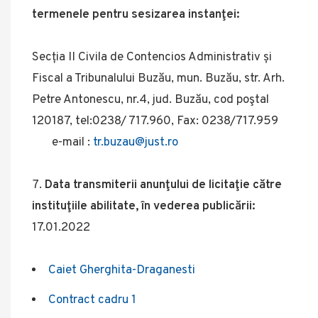
termenele pentru sesizarea instanţei:
Secția II Civila de Contencios Administrativ și
Fiscal a Tribunalului Buzău, mun. Buzău, str. Arh.
Petre Antonescu, nr.4, jud. Buzău, cod poştal
120187, tel:0238/ 717.960, Fax: 0238/717.959
e-mail :
tr.buzau@just.ro
Data transmiterii anunţului de licitaţie către
instituţiile abilitate, în vederea publicării:
17.01.2022
Caiet Gherghita-Draganesti
Contract cadru 1