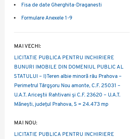
Fisa de date Gherghita-Draganesti
Formulare Anexele 1-9
MAI VECHI:
Post
LICITATIE PUBLICA PENTRU INCHIRIERE
navigation
BUNURI IMOBILE DIN DOMENIUL PUBLIC AL
STATULUI – I)Teren albie minoră râu Prahova –
Perimetrul Târgşoru Nou amonte, C.F. 25031 –
U.A.T. Ariceştii Rahtivani și C.F. 23620 – U.A.T.
Mănești, județul Prahova, S = 24.473 mp
MAI NOU:
LICITATIE PUBLICA PENTRU INCHIRIERE