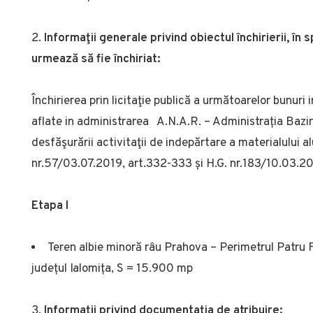
Informaţii generale privind obiectul închirierii, în 
urmează să fie închiriat:
Închirierea prin licitaţie publică a următoarelor bunuri
aflate in administrarea A.N.A.R. – Administrația Bazi
desfăşurării activitaţii de indepărtare a materialului a
nr.57/03.07.2019, art.332-333 și H.G. nr.183/10.03.2
Etapa I
Teren albie minoră râu Prahova – Perimetrul Patru 
județul Ialomița, S = 15.900 mp
Informaţii privind documentaţia de atribuire: