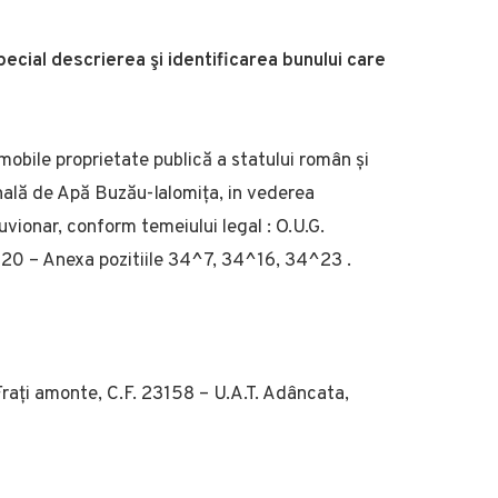
special descrierea şi identificarea bunului care
 imobile proprietate publică a statului român și
nală de Apă Buzău-Ialomița, in vederea
luvionar, conform temeiului legal : O.U.G.
020 – Anexa pozitiile 34^7, 34^16, 34^23 .
Frați amonte, C.F. 23158 – U.A.T. Adâncata,