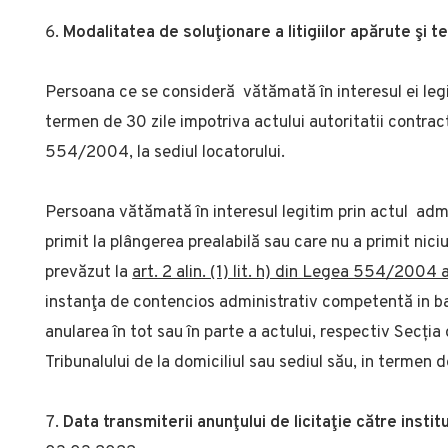
Modalitatea de soluţionare a litigiilor apărute şi 
Persoana ce se consideră vătămată în interesul ei leg
termen de 30 zile impotriva actului autoritatii contra
554/2004, la sediul locatorului.
Persoana vătămată în interesul legitim prin actul admi
primit la plângerea prealabilă sau care nu a primit nic
prevăzut la
art. 2 alin. (1) lit. h) din Legea 554/2004
instanţa de contencios administrativ competentă in baza
anularea în tot sau în parte a actului, respectiv Secția
Tribunalului de la domiciliul sau sediul său, in termen de
Data transmiterii anunţului de licitaţie către institu