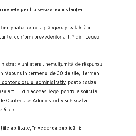
termenele pentru sesizarea instanţei
:
itim poate formula plângere prealabilă in
ctante, conform prevederilor art. 7 din Legea
nistrativ unilateral, nemulţumită de răspunsul
iun răspuns în termenul de 30 de zile, termen
 a contenciosului administrativ
, poate sesiza
 art. 11 din aceeasi lege, pentru a solicita
 de Contencios Administrativ și Fiscal a
 6 luni.
ţiile abilitate, în vederea publicării: