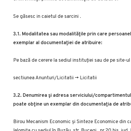
Se găsesc in caietul de sarcini .
3.1. Modalitatea sau modalităţile prin care persoanel
exemplar al documentaţiei de atribuire:
Pe bază de cerere la sediul instituției sau de pe site-u
sectiunea Anunturi/Licitatii -> Licitatii
3.2. Denumirea şi adresa serviciului/compartimentulu
poate obţine un exemplar din documentaţia de atrib
Birou Mecanism Economic și Sinteze Economice din ca
Ialomița cu sediul în Buzău, str. Bucegi, nr.20 bis, jud.