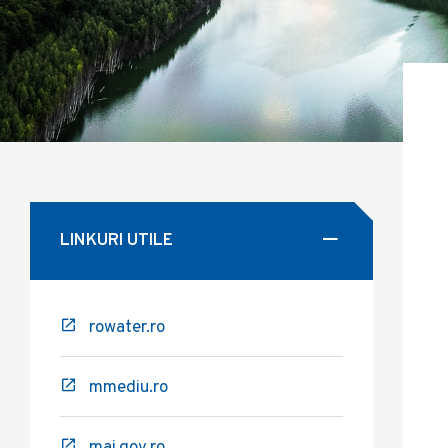
LINKURI UTILE
rowater.ro
mmediu.ro