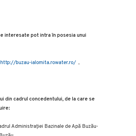
e interesate pot intra în posesia unui
l
http://buzau-ialomita.rowater.ro/
,
i din cadrul concedentului, de la care se
uire:
drul Administrației Bazinale de Apă Buzău-
 Buzău .