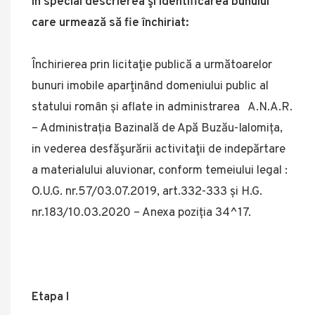
în special descrierea şi identificarea bunului
care urmează să fie închiriat:
Închirierea prin licitaţie publică a următoarelor
bunuri imobile aparţinând domeniului public al
statului român și aflate in administrarea A.N.A.R.
– Administrația Bazinală de Apă Buzău-Ialomița,
in vederea desfăşurării activitaţii de indepărtare
a materialului aluvionar, conform temeiului legal :
O.U.G. nr.57/03.07.2019, art.332-333 și H.G.
nr.183/10.03.2020 – Anexa poziția 34^17.
Etapa I