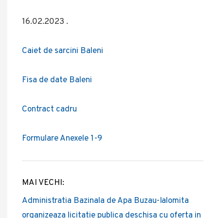
16.02.2023 .
Caiet de sarcini Baleni
Fisa de date Baleni
Contract cadru
Formulare Anexele 1-9
MAI VECHI:
Post
Administratia Bazinala de Apa Buzau-Ialomita
navigation
organizeaza licitatie publica deschisa cu oferta in