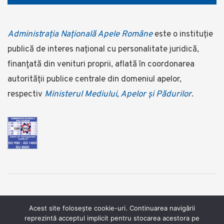
Administrația Națională Apele Române
este o instituție
publică de interes național cu personalitate juridică,
finanţată din venituri proprii, aflată în coordonarea
autorității publice centrale din domeniul apelor,
respectiv
Ministerul Mediului, Apelor și Pădurilor
.
©2025 Administrația Națională Apele Române ©foto:
Acest site folosește cookie-uri. Continuarea navigării
reprezintă acceptul implicit pentru stocarea acestora pe
www.dragosasaftei.ro