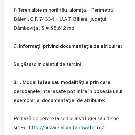
I) Teren albie minoră râu Ialomița – Perimetrul
Băleni, C.F. 74334 – U.A.T. Băleni , județul
Dâmbovița , S = 55.612 mp .
Informaţii privind documentaţia de atribuire:
Se găsesc in caietul de sarcini .
3.1. Modalitatea sau modalităţile prin care
persoanele interesate pot intra în posesia unui
exemplar al documentaţiei de atribuire:
Pe bază de cerere la sediul instituției sau de pe
site-ul
http://buzau-ialomita.rowater.ro/
,