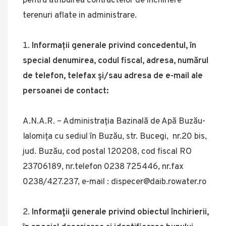
pentru atribuirea contractelor de inchiriere
terenuri aflate in administrare.
Informații generale privind concedentul, în
special denumirea, codul fiscal, adresa, numărul
de telefon, telefax şi/sau adresa de e-mail ale
persoanei de contact:
A.N.A.R. – Administrația Bazinală de Apă Buzău-
Ialomița cu sediul în Buzău, str. Bucegi, nr.20 bis,
jud. Buzău, cod postal 120208, cod fiscal RO
23706189, nr.telefon 0238 725446, nr.fax
0238/427.237, e-mail : dispecer@daib.rowater.ro
Informaţii generale privind obiectul închirierii,