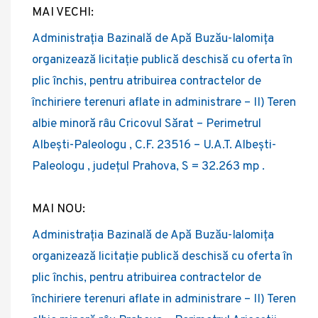
MAI VECHI:
Post
Administrația Bazinală de Apă Buzău-Ialomița
navigation
organizează licitație publică deschisă cu oferta în
plic închis, pentru atribuirea contractelor de
închiriere terenuri aflate in administrare – II) Teren
albie minoră râu Cricovul Sărat – Perimetrul
Albești-Paleologu , C.F. 23516 – U.A.T. Albești-
Paleologu , județul Prahova, S = 32.263 mp .
MAI NOU:
Administrația Bazinală de Apă Buzău-Ialomița
organizează licitație publică deschisă cu oferta în
plic închis, pentru atribuirea contractelor de
închiriere terenuri aflate in administrare – II) Teren