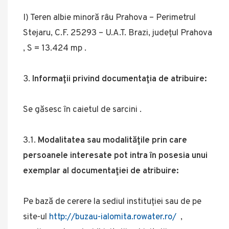
I) Teren albie minoră râu Prahova – Perimetrul
Stejaru, C.F. 25293 – U.A.T. Brazi, județul Prahova
, S = 13.424 mp .
Informaţii privind documentaţia de atribuire:
Se găsesc în caietul de sarcini .
3.1.
Modalitatea sau modalităţile prin care
persoanele interesate pot intra în posesia unui
exemplar al documentaţiei de atribuire:
Pe bază de cerere la sediul instituției sau de pe
site-ul
http://buzau-ialomita.rowater.ro/
,