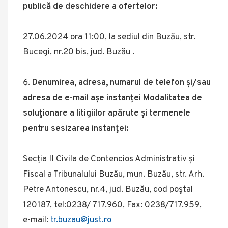
publică de deschidere a ofertelor:
27.06.2024 ora 11:00, la sediul din Buzău, str.
Bucegi, nr.20 bis, jud. Buzău .
Denumirea, adresa, numarul de telefon și/sau
adresa de e-mail așe instanței
Modalitatea de
soluţionare a litigiilor apărute şi termenele
pentru sesizarea instanţei
:
Secția II Civila de Contencios Administrativ și
Fiscal a Tribunalului Buzău, mun. Buzău, str. Arh.
Petre Antonescu, nr.4, jud. Buzău, cod poştal
120187, tel:0238/ 717.960, Fax: 0238/717.959,
e-mail:
tr.buzau@just.ro