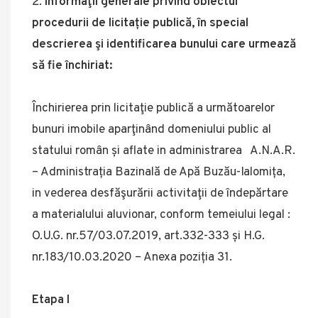
Informaţii generale privind obiectul
procedurii de licitație publică, în special
descrierea şi identificarea bunului care urmează
să fie închiriat:
Închirierea prin licitaţie publică a următoarelor
bunuri imobile aparţinând domeniului public al
statului român și aflate in administrarea A.N.A.R.
– Administrația Bazinală de Apă Buzău-Ialomița,
in vederea desfăşurării activitaţii de îndepărtare
a materialului aluvionar, conform temeiului legal :
O.U.G. nr.57/03.07.2019, art.332-333 și H.G.
nr.183/10.03.2020 – Anexa poziția 31.
Etapa I