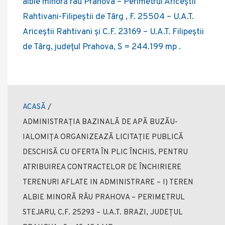
albie minoră râu Prahova – Perimetrul Ariceștii
Rahtivani-Filipeștii de Târg , F. 25504 – U.A.T.
Ariceștii Rahtivani și C.F. 23169 – U.A.T. Filipeștii
de Târg, județul Prahova, S = 244.199 mp .
ACASĂ
/
ADMINISTRAȚIA BAZINALĂ DE APĂ BUZĂU-
IALOMIȚA ORGANIZEAZĂ LICITAȚIE PUBLICĂ
DESCHISĂ CU OFERTA ÎN PLIC ÎNCHIS, PENTRU
ATRIBUIREA CONTRACTELOR DE ÎNCHIRIERE
TERENURI AFLATE IN ADMINISTRARE – I) TEREN
ALBIE MINORĂ RÂU PRAHOVA – PERIMETRUL
STEJARU, C.F. 25293 – U.A.T. BRAZI, JUDEȚUL