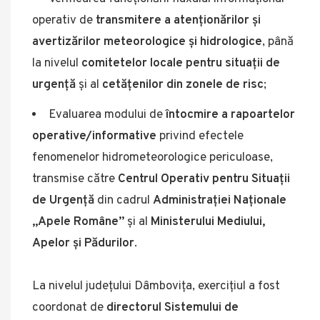
operativ de
transmitere a atenționărilor și
avertizărilor meteorologice și hidrologice
, până
la nivelul
comitetelor locale pentru situații de
urgență
și al
cetățenilor din zonele de risc
;
Evaluarea modului de
întocmire a rapoartelor
operative/informative
privind efectele
fenomenelor hidrometeorologice periculoase,
transmise către
Centrul Operativ pentru Situații
de Urgență
din cadrul
Administrației Naționale
„Apele Române”
și al
Ministerului Mediului,
Apelor și Pădurilor
.
La nivelul județului Dâmbovița, exercițiul a fost
coordonat de
directorul Sistemului de