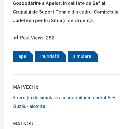
Gospodărire a Apelor
, în calitate de
Șef al
Grupului de Suport Tehnic
din cadrul
Comitetului
Județean pentru Situații de Urgență
.
Post Views:
282
ape
inundatii
simulare
MAI VECHI:
Post
Exercițiu de simulare a inundațiilor în cadrul B.H.
navigation
Buzău-Ialomița
MAI NOU: