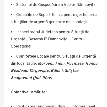
Sistemul de Gospodărire a Apelor Dâmbovița
Grupurile de Suport Tehnic pentru gestionarea
situațiilor de urgență generate de inundații
Inspectoratul Județean pentru Situații de
Urgență „Basarab I” Dâmbovița – Centrul
Operațional
Comitetele Locale pentru Situații de Urgență
din localitățile:
Moroeni, Fieni, Pucioasa, Runcu,
Bezdead, Târgoviște, Băleni, Siliștea
Snagovului (jud. Ilfov)
Obiective urmărite:
Verificarea funcționării fluxului informațional