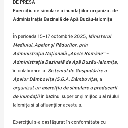
DE PRESĂ
Exercițiu de simulare a inundațiilor organizat de
Administrația Bazinală de Apă Buzău-Ialomița
În perioada 15–17 octombrie 2025
,
Ministerul
Mediului, Apelor și Pădurilor
, prin
Administrația Națională „Apele Române” –
Administrația Bazinală de Apă Buzău-Ialomița
,
în colaborare cu
Sistemul de Gospodărire a
Apelor Dâmbovița (S.G.A. Dâmbovița
)
,
a
organizat un
exercițiu de simulare a producerii
de inundații
în bazinul superior și mijlociu al râului
Ialomița și al afluenților acestuia.
Exercițiul s-a desfășurat în conformitate cu