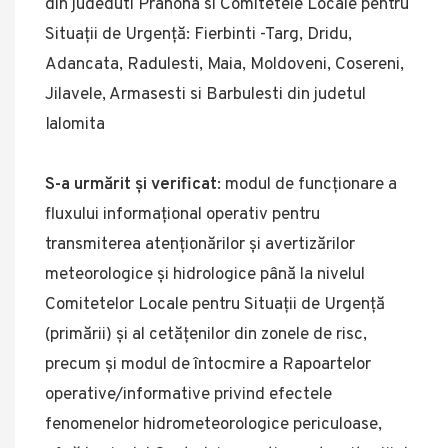
din judedutl Prahoha si Comitetele Locale pentru
Situații de Urgență: Fierbinti -Targ, Dridu,
Adancata, Radulesti, Maia, Moldoveni, Cosereni,
Jilavele, Armasesti si Barbulesti din judetul
Ialomita
S-a urmărit și verificat
: modul de funcționare a
fluxului informațional operativ pentru
transmiterea atenționărilor și avertizărilor
meteorologice și hidrologice până la nivelul
Comitetelor Locale pentru Situații de Urgență
(primării) și al cetățenilor din zonele de risc,
precum și modul de întocmire a Rapoartelor
operative/informative privind efectele
fenomenelor hidrometeorologice periculoase,