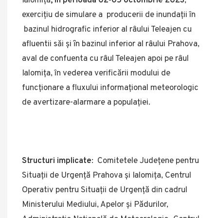
Ialomița
, în perioada 02-05 octombrie 2023
,
exercițiu de simulare a producerii de inundații în
bazinul hidrografic inferior al râului Teleajen cu
afluentii sǎi și ȋn bazinul inferior al râului Prahova,
aval de confuenta cu râul Teleajen apoi pe râul
Ialomița, în vederea verificării modului de
funcționare a fluxului informațional meteorologic
de avertizare-alarmare a populației.
Structuri implicate
: Comitetele Județene pentru
Situații de Urgență Prahova și Ialomița, Centrul
Operativ pentru Situații de Urgență din cadrul
Ministerului Mediului, Apelor și Pădurilor,