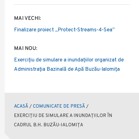
MAI VECHI:
Post
Finalizare proiect „Protect-Streams-4-Sea”
navigation
MAI NOU:
Exercițiu de simulare a inundațiilor organizat de
Administrația Bazinală de Apă Buzău-Ialomița
ACASĂ
/
COMUNICATE DE PRESĂ
/
EXERCIȚIU DE SIMULARE A INUNDAȚIILOR ÎN
CADRUL B.H. BUZĂU-IALOMIȚA