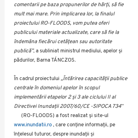
comentarii pe baza propunerilor de hărți, să fie
mult mai mare. Prin implicarea lor, la finalul
proiectului RO-FLOODS, vom putea oferi
publicului materiale actualizate, care să fie la
îndemâna fiecărui cetățean sau autoritate
publică”
, a subliniat ministrul mediului, apelor și
pădurilor, Barna TÁNCZOS.
În cadrul proiectului
„Întărirea capacității publice
centrale în domeniul apelor în scopul
implementării etapelor 2 și 3 ale ciclului II al
Directivei Inundații 2007/60/CE -SIPOCA 734
”
(RO-FLOODS) a fost realizat și site-ul
www.inundatii.ro
, care conține informații, pe
înțelesul tuturor, despre inundații și