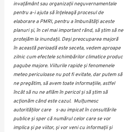
invațământ sau organizații neguvernamentale
pentru a-i ajuta să înțeleagă procesul de
elaborare a PMRI, pentru a îmbunătăți aceste
planuri și, în cel mai important rând, să știm să ne
protejăm la inundații. Deși preocuparea majoră
în această perioadă este seceta, vedem aproape
zilnic cum efectele schimbărilor climatice produc
pagube majore. Viiturile rapide și fenomenele
meteo periculoase nu pot fi evitate, dar putem să
ne pregătim, să avem toate informațiile, astfel
încât să nu ne aflăm în pericol și să știm să
acționăm când este cazul. M
ulțumesc
autorităților care s-au impicat în consultările
publice și sper că numărul celor care se vor
implica și pe viitor, și vor veni cu informații și