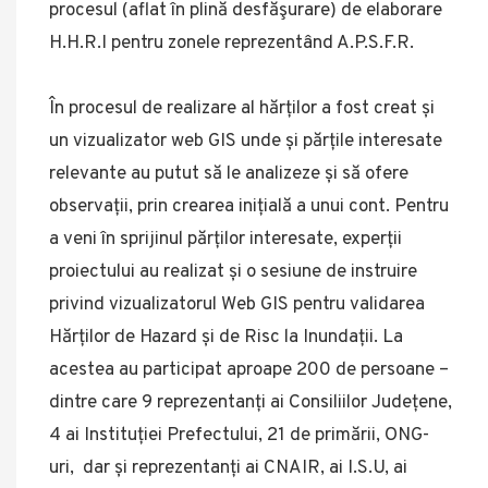
procesul (aflat în plină desfăşurare) de elaborare
H.H.R.I pentru zonele reprezentând A.P.S.F.R.
În procesul de realizare al hărților a fost creat și
un vizualizator web GIS unde și părțile interesate
relevante au putut să le analizeze și să ofere
observații, prin crearea inițială a unui cont. Pentru
a veni în sprijinul părților interesate, experții
proiectului au realizat și o sesiune de instruire
privind vizualizatorul Web GIS pentru validarea
Hărților de Hazard și de Risc la Inundații. La
acestea au participat aproape 200 de persoane –
dintre care 9 reprezentanți ai Consiliilor Județene,
4 ai Instituției Prefectului, 21 de primării, ONG-
uri, dar și reprezentanți ai CNAIR, ai I.S.U, ai