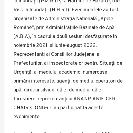
la Inundații (P.M.R.I) și a Hărților de Hazard și de
Risc la Inundații (H.H.R.I). Evenimentele au fost
organizate de Administrația Națională „Apele
Române”, prin Administrațiile Bazinale de Apă
(A.B.A), în cadrul a două sesiuni desfășurate în
noiembrie 2021 și iunie-august 2022.
Reprezentanți ai Consiliilor Județene, ai
Prefecturilor, ai Inspectoratelor pentru Situații de
Urgență, ai mediului academic, numeroase
primării interesate, agenții de mediu, operatori de
apă, direcții silvice, gărzi de mediu, gărzi
forestiere, reprezentanți ai ANANP, ANIF, CFR,
CNAIR și ONG-uri au participat la aceste
evenimente.