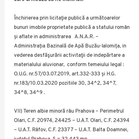
Închirierea prin licitaţie publică a următoarelor
bunuri imobile proprietate publică a statului român
și aflate in administrarea A.N.A.R. –
Administrația Bazinală de Apă Buzău-Ialomița, in
vederea desfăşurării activitaţii de indepărtare a
materialului aluvionar, conform temeiului legal :
O.U.G. nr.57/03.07.2019, art.332-333 și H.G.
nr.183/10.03.2020 pozitiile 30, 34^2, 34^7,
34^8, 34^9 .
VII) Teren albie minoră râu Prahova – Perimetrul
Olari, C.F. 20974, 24425 – U.A.T. Olari, C.F. 24394
– U.A.T. Râfov, C.F. 23377 – U.A.T. Balta Doamnei,