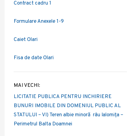
Contract cadru 1
Formulare Anexele 1-9
Caiet Olari
Fisa de date Olari
MAI VECHI:
Post
LICITATIE PUBLICA PENTRU INCHIRIERE
navigation
BUNURI IMOBILE DIN DOMENIUL PUBLIC AL
STATULUI – VI) Teren albie minoră râu Ialomița –
Perimetrul Balta Doamnei