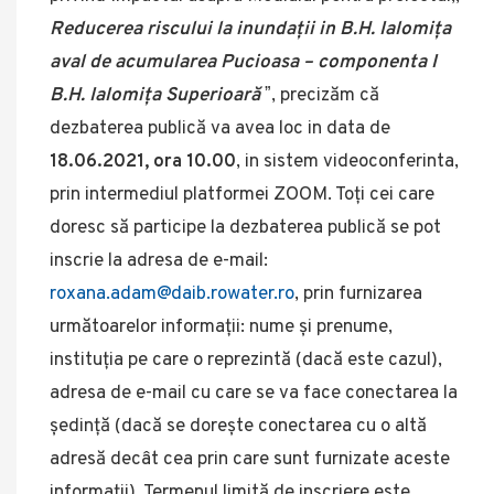
Reducerea riscului la inundații in B.H. Ialomița
aval de acumularea Pucioasa – componenta I
B.H. Ialomița Superioară
ˮ, precizăm că
dezbaterea publică va avea loc in data de
18.06.2021, ora 10.00
, in sistem videoconferinta,
prin intermediul platformei ZOOM. Toți cei care
doresc să participe la dezbaterea publică se pot
inscrie la adresa de e-mail:
roxana.adam@daib.rowater.ro
, prin furnizarea
următoarelor informații: nume și prenume,
instituția pe care o reprezintă (dacă este cazul),
adresa de e-mail cu care se va face conectarea la
ședință (dacă se dorește conectarea cu o altă
adresă decât cea prin care sunt furnizate aceste
informații). Termenul limită de inscriere este