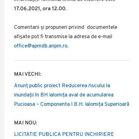
17.06.2021, ora 12.00
.
Comentarii și propuneri privind documentele
afișate pot fi transmise la adresa de e-mail
office@apmdb.anpm.ro
.
MAI VECHI:
Post
Anunț public proiect Reducerea riscului la
navigation
inundații în BH Ialomița aval de acumularea
Pucioasa – Componenta I B.H. Ialomița Superioară
MAI NOU:
LICITATIE PUBLICA PENTRU INCHIRIERE