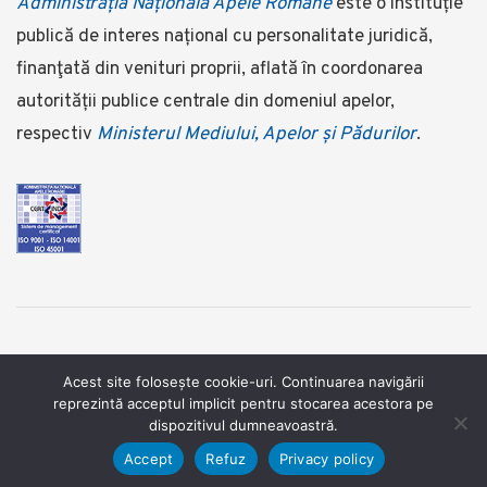
Administrația Națională Apele Române
este o instituție
publică de interes național cu personalitate juridică,
finanţată din venituri proprii, aflată în coordonarea
autorității publice centrale din domeniul apelor,
respectiv
Ministerul Mediului, Apelor și Pădurilor
.
©2025 Administrația Națională Apele Române ©foto:
Acest site folosește cookie-uri. Continuarea navigării
reprezintă acceptul implicit pentru stocarea acestora pe
www.dragosasaftei.ro
dispozitivul dumneavoastră.
Termeni şi condiţii
/
Confidentialitate
/
Cookies
Accept
Refuz
Privacy policy