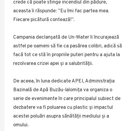
crede că poate stinge incendiul din pădure,
aceasta îi răspunde: ”Eu îmi fac partea mea.
Fiecare picătură contează!”.
Campania declanșată de Un-Water îi încurajează
astfel pe oameni să fie ca pasărea colibri, adică să
facă tot ce stă în propriile puteri pentru a ajuta la
rezolvarea crizei apei și a salubrității.
De aceea, în luna dedicate APEI, Administrația
Bazinală de Apă Buzău-Ialomița va organiza o
serie de evenimente în care principalul subiect de
dezbatere va fi poluarea cu plastic și impactul
acestei poluări asupra sănătății mediului și a
omului.